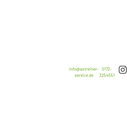
Ich bin ein Gärtner aus Leidenschaft, spezialisiert auf das
Über
Grüne, denn Grau kann jeder.
mich
Brunsbütteler-Damm
info@astreiner-
0172-
KONTAKT
430, 13591 Berlin
service.de
3254551
© Copyright 2021
Impressum